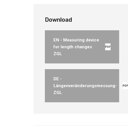
Download
EN - Measuring device
for length changes
PDF
ZGL
DE -
Längenveränderungsmessung-
PDF
ZGL