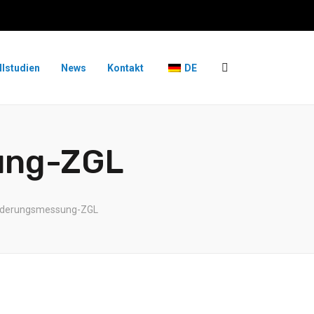
llstudien
News
Kontakt
DE
ung-ZGL
nderungsmessung-ZGL