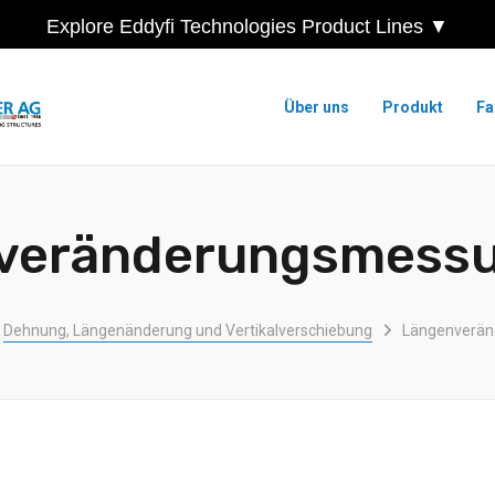
Explore Eddyfi Technologies Product Lines ▼
Über uns
Produkt
Fa
veränderungsmess
Dehnung, Längenänderung und Vertikalverschiebung
Längenverä