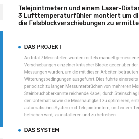
Telejointmetern und einem Laser-Dist
3 Lufttemperaturfühler montiert um di
die Felsblockverschiebungen zu ermitte
DAS PROJEKT
An total 7 Messstellen wurden mittels manuell gemessene
Verschiebungen einzelner kritischer Blöcke gegenüber de
Messungen wurden, um die mit diesen Arbeiten betrauten 
Witterungsbedingungen ausgeführt. Dies führte einerseit
periodisch zu langen Messunterbrüchen von mehreren Mon
Steinbruchoberkannte reichende Kabel, durch Steinschla
den Unterhalt sowie die Messhäufigkeit zu optimieren, ents
automatisches System mit Telejointmetern, und einem Te
betrieben wird, zu installieren und zu betreiben.
DAS SYSTEM