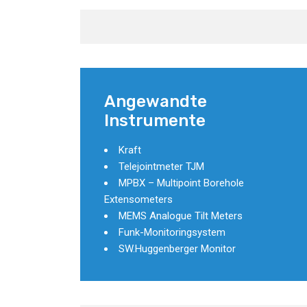
Angewandte
Instrumente
Kraft
Telejointmeter TJM
MPBX – Multipoint Borehole
Extensometers
MEMS Analogue Tilt Meters
Funk-Monitoringsystem
SW.Huggenberger Monitor