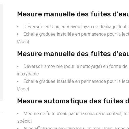
Mesure manuelle des fuites d'ea
Déversoir en U ou en V avec tuyau de drainage, tout 
Échelle graduée installée en permanence pour la lec
l/sec)
Mesure manuelle des fuites d'ea
Déversoir amovible (pour le nettoyage) en forme de U
inoxydable
Échelle graduée installée en permanence pour la lec
l/sec)
Mesure automatique des fuites d
Mesure de fuite d'eau par ultrasons sans contact, 
spécial
Avec affichage numérique local en mm, l/min, l/sec e