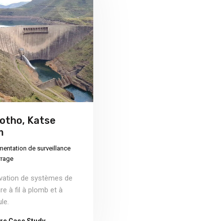
otho, Katse
m
mentation de surveillance
rrage
vation de systèmes de
e à fil à plomb et à
le.
re Case Study