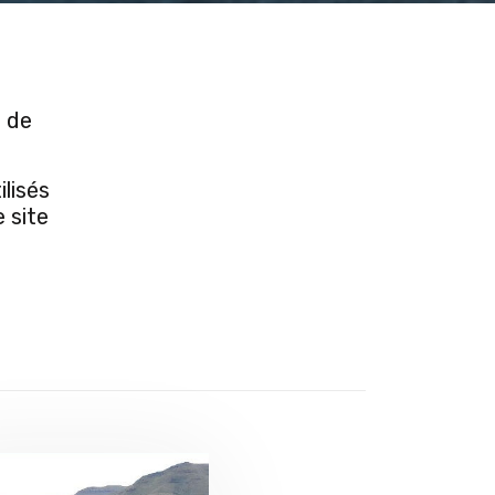
e de
lisés
e site