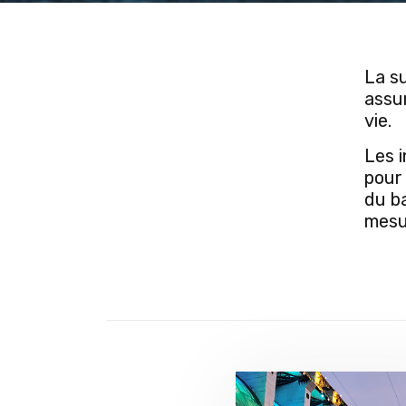
La s
assur
vie.
Les 
pour 
du b
mesu