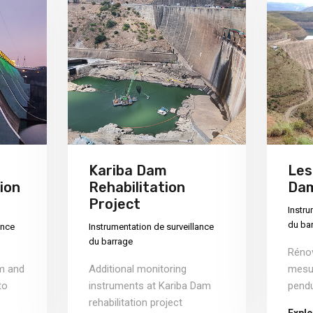
Kariba Dam
Les
ion
Rehabilitation
Da
Project
Instru
du ba
ance
Instrumentation de surveillance
du barrage
Réno
am and
Additional monitoring
mesur
to
instruments at Kariba Dam
pendu
rehabilitation project
Explo