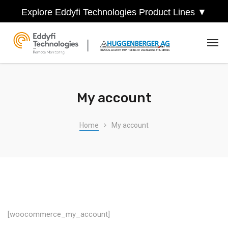
Explore Eddyfi Technologies Product Lines ▼
My account
Home
My account
[woocommerce_my_account]