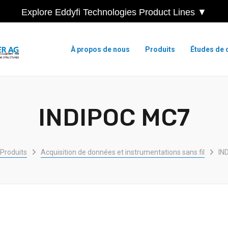
Explore Eddyfi Technologies Product Lines ▼
À propos de nous
Produits
Études de 
INDIPOC MC7
Produits
Acquisition de données et instrumentations sans fil
IN