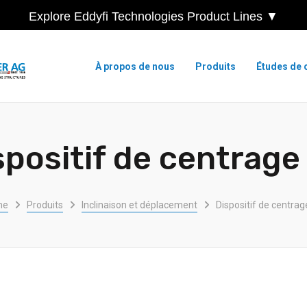
Explore Eddyfi Technologies Product Lines ▼
À propos de nous
Produits
Études de 
spositif de centrage
me
Produits
Inclinaison et déplacement
Dispositif de centra