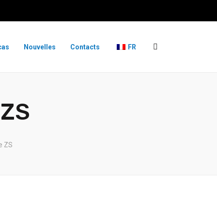
cas
Nouvelles
Contacts
FR
 ZS
ge ZS