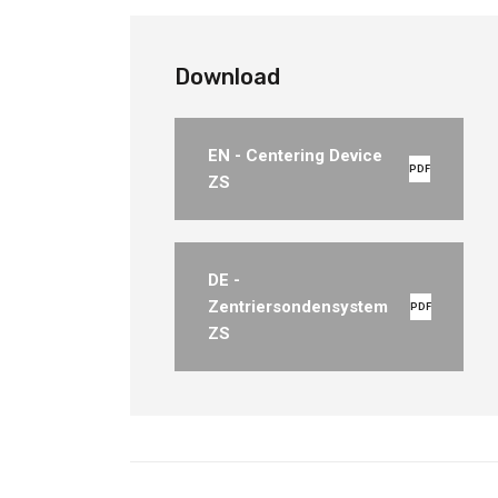
Download
EN - Centering Device
PDF
ZS
DE -
Zentriersondensystem
PDF
ZS