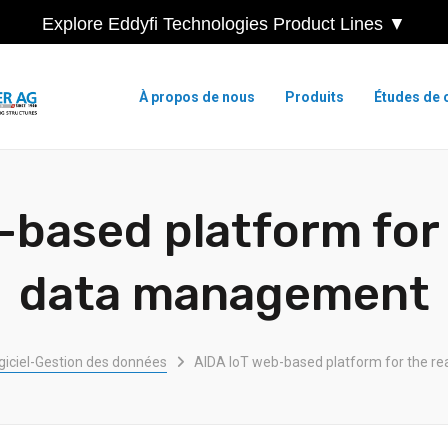
Explore Eddyfi Technologies Product Lines ▼
À propos de nous
Produits
Études de 
-based platform for 
data management
giciel-Gestion des données
AIDA IoT web-based platform for the r