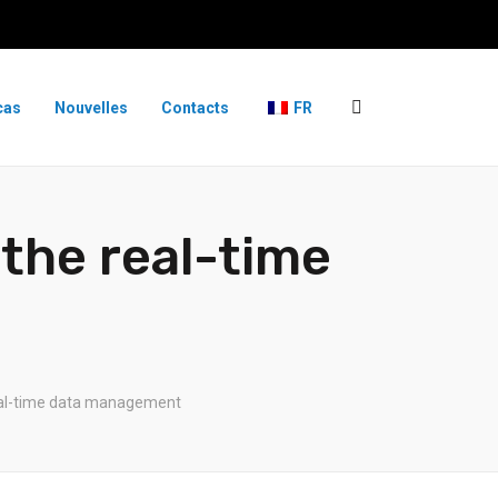
cas
Nouvelles
Contacts
FR
the real-time
eal-time data management