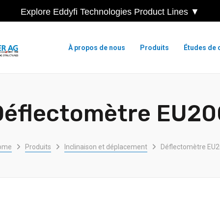
Explore Eddyfi Technologies Product Lines ▼
À propos de nous
Produits
Études de 
Déflectomètre EU20
ome
Produits
Inclinaison et déplacement
Déflectomètre EU