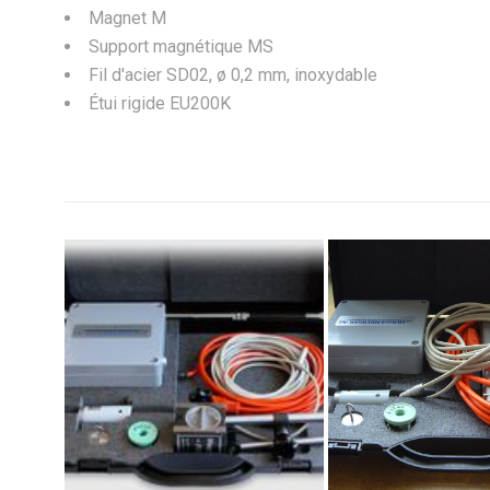
Magnet M
Support magnétique MS
Fil d'acier SD02, ø 0,2 mm, inoxydable
Étui rigide EU200K