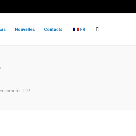
cas
Nouvelles
Contacts
FR
P
tensometer TTP