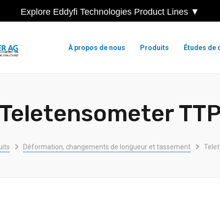
Explore Eddyfi Technologies Product Lines ▼
À propos de nous
Produits
Études de 
Teletensometer TT
its
Déformation, changements de longueur et tassement
Tele