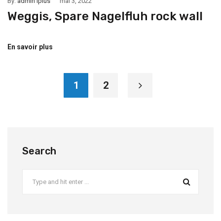
By:
admin iplus
mai 3, 2022
Weggis, Spare Nagelfluh rock wall
En savoir plus
1
2
Search